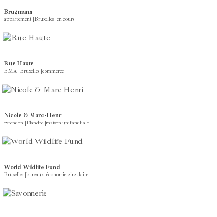
Brugmann
appartement
|
Bruxelles
|
en cours
Rue Haute
BMA
|
Bruxelles
|
commerce
Nicole & Marc-Henri
extension
|
Flandre
|
maison unifamiliale
World Wildlife Fund
Bruxelles
|
bureaux
|
économie circulaire