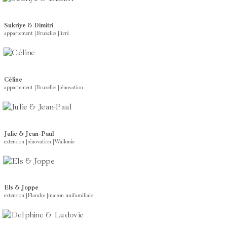
Sukriye & Dimitri
appartement
|
Bruxelles
|
livré
Céline
appartement
|
Bruxelles
|
rénovation
Julie & Jean-Paul
extension
|
rénovation
|
Wallonie
Els & Joppe
extension
|
Flandre
|
maison unifamiliale