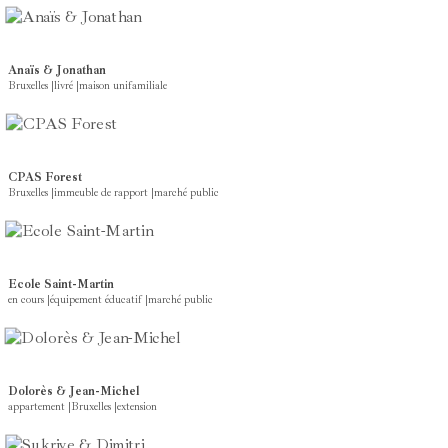
Anaïs & Jonathan
Bruxelles
|
livré
|
maison unifamiliale
CPAS Forest
Bruxelles
|
immeuble de rapport
|
marché public
Ecole Saint-Martin
en cours
|
équipement éducatif
|
marché public
Dolorès & Jean-Michel
appartement
|
Bruxelles
|
extension