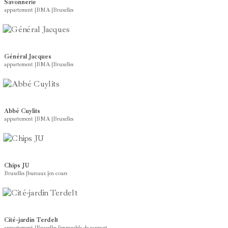
Savonnerie
appartement
|
BMA
|
Bruxelles
Général Jacques
appartement
|
BMA
|
Bruxelles
Abbé Cuylits
appartement
|
BMA
|
Bruxelles
Chips JU
Bruxelles
|
bureaux
|
en cours
Cité-jardin Terdelt
appartement
|
Bruxelles
|
immeuble de rapport