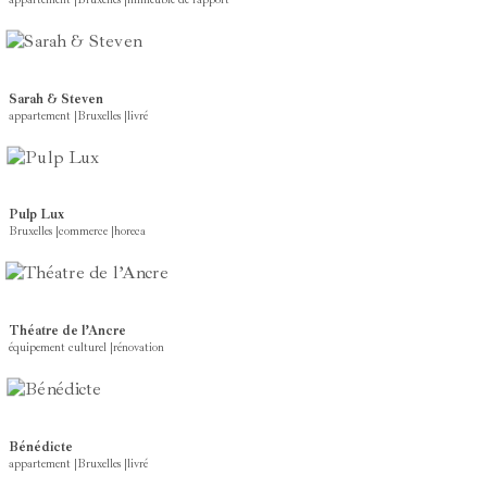
Sarah & Steven
appartement
|
Bruxelles
|
livré
Pulp Lux
Bruxelles
|
commerce
|
horeca
Théatre de l’Ancre
équipement culturel
|
rénovation
Bénédicte
appartement
|
Bruxelles
|
livré