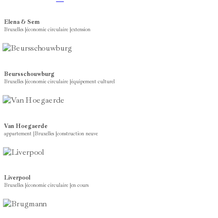
Elena & Sem
Bruxelles
|
économie circulaire
|
extension
Beursschouwburg
Bruxelles
|
économie circulaire
|
équipement culturel
Van Hoegaerde
appartement
|
Bruxelles
|
construction neuve
Liverpool
Bruxelles
|
économie circulaire
|
en cours