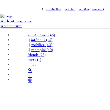
architecture
intérieur
mobilier
réemploi
architecture
(45)
intérieur
(15)
mobilier
(40)
réemploi
(42)
friends
(26)
press
(1)
office