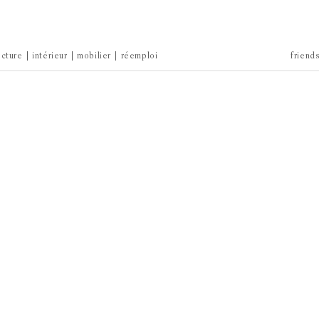
ecture
intérieur
mobilier
réemploi
friend